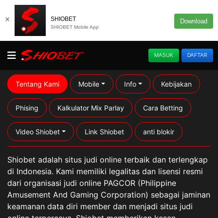
×
SHIOBET
Download
SHIOBET Mobile App
MASUK
DAFTAR
Tentang Kami
Mobile
Info
Kebijakan
Phising
Kalkulator Mix Parlay
Cara Betting
Video Shiobet
Link Shiobet
anti blokir
Shiobet adalah situs judi online terbaik dan terlengkap
di Indonesia. Kami memiliki legalitas dan lisensi resmi
dari organisasi judi online PAGCOR (Philippine
Amusement And Gaming Corporation) sebagai jaminan
keamanan data diri member dan menjadi situs judi