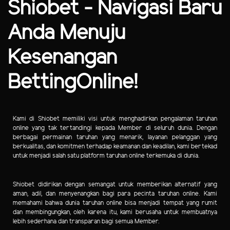
Shiobet - Navigasi Baru
Anda Menuju
Kesenangan
BettingOnline!
Kami di Shiobet memiliki visi untuk menghadirkan pengalaman taruhan
online yang tak tertandingi kepada Member di seluruh dunia. Dengan
berbagai permainan taruhan yang menarik, layanan pelanggan yang
berkualitas, dan komitmen terhadap keamanan dan keadilan, kami bertekad
untuk menjadi salah satu platform taruhan online terkemuka di dunia.
Shiobet didirikan dengan semangat untuk memberikan alternatif yang
aman, adil, dan menyenangkan bagi para pecinta taruhan online. Kami
memahami bahwa dunia taruhan online bisa menjadi tempat yang rumit
dan membingungkan, oleh karena itu, kami berusaha untuk membuatnya
lebih sederhana dan transparan bagi semua Member.