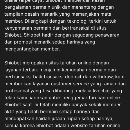
online terpercaya. Shiobet memberikan kesan
pengalaman bermain unik dan menantang dengan
tampilan desain menarik yang memanjakan mata
member. Dilengkapi dengan teknologi terkini untuk
kenyamanan bermain dan bertransaksi di situs
Shiobet. Shiobet hadir dengan segudang penawaran
dan promosi menarik setiap harinya yang
menguntungkan member.
Shiobet merupakan situs taruhan online dengan
layanan terbaik menjamin kemudahan bermain dan
bertransaksi baik transaksi deposit dan withdraw, kami
memberikan layanan customer service yang ramah dan
profesional yang bisa dihubungi melalui livechat yang
telah kami hadirkan untuk penggemar taruhan online.
Shiobet saat ini telah memiliki banyak sekali member
aktif yang telah bermain setiap harinya dan
mendapatkan haidah jutaan rupiah setiap harinya,
semua karena Shiobet adalah website taruhan online