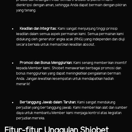
dienkripsi dengan aman, sehingga Anda dapat bermain dengan pikiran
yang tenang.
Keadilan dan Integritas:
Kami sangat menjunjung tinggi prinsip
keadilan dalam semua aspek permainan kami. Semua permainan kami
didukung oleh generator angka acak (RNG) yang independen dan diuji
secara berkala untuk memastikan keadilan absolut.
Promosi dan Bonus Menggiurkan:
Kami senang memberikan insentif
kepada Member kami. Shiobet menawarkan berbagai promosi dan
bonus menggiurkan yang dapat meningkatkan pengalaman bermain
Anda. Jangan lewatkan kesempatan untuk mendapatkan hadiah
menarik!
Bertanggung Jawab dalam Taruhan:
Kami sangat mendukung
perjudian yang bertanggung jawab. Kami memberikan alat dan sumber
daya untuk membantu Member kami menjaga kontrol atas kegiatan
perjudian mereka.
Fitur-fitur Unggulan Shiobet