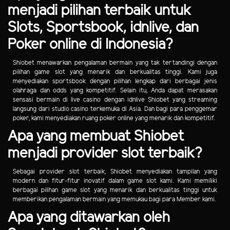
menjadi pilihan terbaik untuk
Slots, Sportsbook, idnlive, dan
Poker online di Indonesia?
Shiobet menawarkan pengalaman bermain yang tak tertandingi dengan
pilihan game slot yang menarik dan berkualitas tinggi. Kami juga
menyediakan sportsbook dengan pilihan lengkap dari berbagai jenis
olahraga dan odds yang kompetitif. Selain itu, Anda dapat merasakan
sensasi bermain di live casino dengan idnlive Shiobet yang streaming
langsung dari studio casino terkemuka di Asia. Dan bagi para penggemar
poker, kami menyediakan ruang poker online yang menarik dan kompetitif.
Apa yang membuat Shiobet
menjadi provider slot terbaik?
Sebagai provider slot terbaik, Shiobet menyediakan tampilan yang
modern dan fitur-fitur inovatif dalam game slot kami. Kami memiliki
berbagai pilihan game slot yang menarik dan berkualitas tinggi untuk
memberikan pengalaman bermain yang memukau bagi para Member kami.
Apa yang ditawarkan oleh